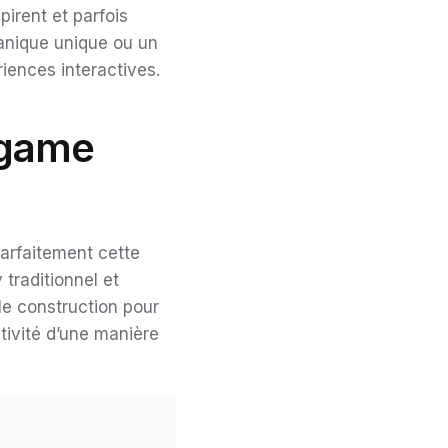
pirent et parfois
anique unique ou un
riences interactives.
g game
arfaitement cette
traditionnel et
le construction pour
ctivité d’une manière