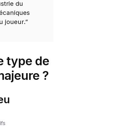
strie du
mécaniques
u joueur.”
e type de
majeure ?
jeu
ifs