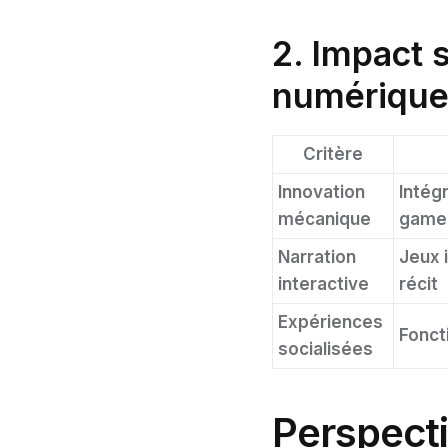
2. Impact 
numériqu
Critère
Innovation
Intég
mécanique
gamep
Narration
Jeux 
interactive
récit
Expériences
Fonct
socialisées
Perspecti