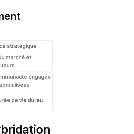
ement
e stratégique
du marché et
oueurs
communauté engagée
rsonnalisées
urée de vie du jeu
ybridation