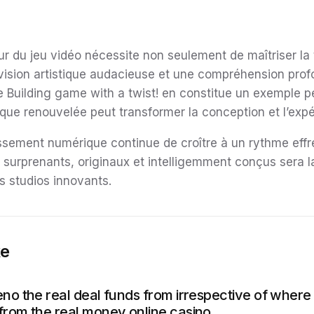
ur du jeu vidéo nécessite non seulement de maîtriser la
 vision artistique audacieuse et une compréhension pro
 Building game with a twist! en constitue un exemple per
e renouvelée peut transformer la conception et l’expé
tissement numérique continue de croître à un rythme effr
 surprenants, originaux et intelligemment conçus sera la
es studios innovants.
ke
eno the real deal funds from irrespective of where
from the real money online casino