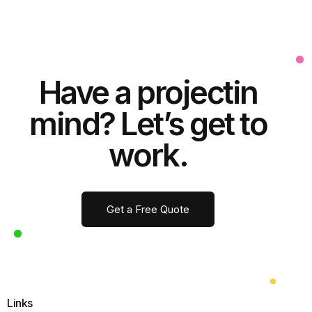
Have a
project
in
mind? Let’s get to
work.
Get a Free Quote
Links