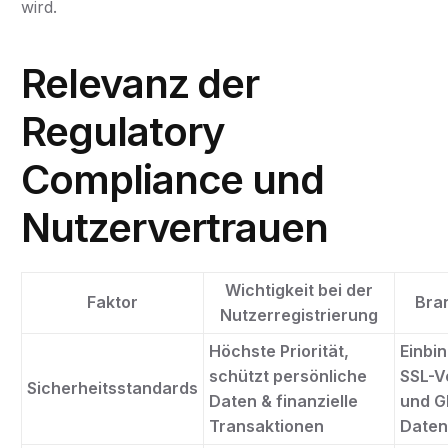
wird.
Relevanz der
Regulatory
Compliance und
Nutzervertrauen
Wichtigkeit bei der
Faktor
Bra
Nutzerregistrierung
Höchste Priorität,
Einbi
schützt persönliche
SSL-V
Sicherheitsstandards
Daten & finanzielle
und G
Transaktionen
Daten