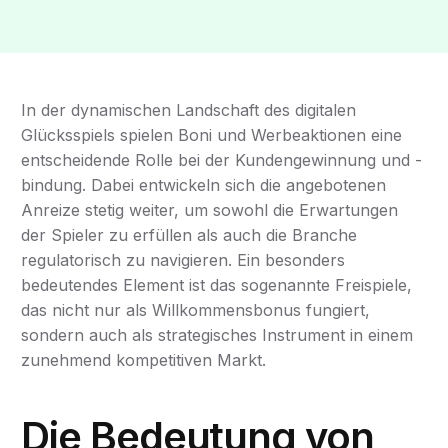
In der dynamischen Landschaft des digitalen
Glücksspiels spielen Boni und Werbeaktionen eine
entscheidende Rolle bei der Kundengewinnung und -
bindung. Dabei entwickeln sich die angebotenen
Anreize stetig weiter, um sowohl die Erwartungen
der Spieler zu erfüllen als auch die Branche
regulatorisch zu navigieren. Ein besonders
bedeutendes Element ist das sogenannte
Freispiele
,
das nicht nur als Willkommensbonus fungiert,
sondern auch als strategisches Instrument in einem
zunehmend kompetitiven Markt.
Die Bedeutung von