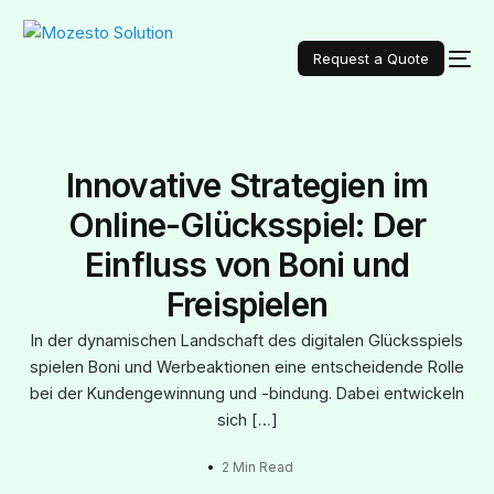
Request a Quote
Innovative Strategien im
Online-Glücksspiel: Der
Einfluss von Boni und
Freispielen
In der dynamischen Landschaft des digitalen Glücksspiels
spielen Boni und Werbeaktionen eine entscheidende Rolle
bei der Kundengewinnung und -bindung. Dabei entwickeln
sich […]
2 Min Read