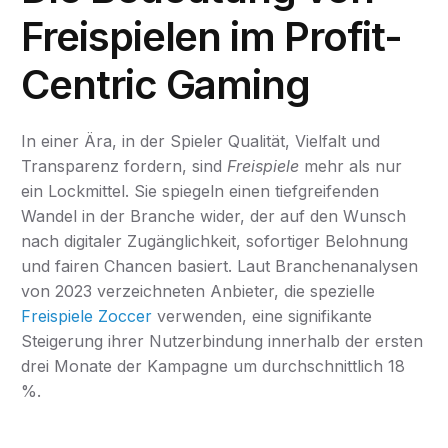
Freispielen im Profit-
Centric Gaming
In einer Ära, in der Spieler Qualität, Vielfalt und
Transparenz fordern, sind
Freispiele
mehr als nur
ein Lockmittel. Sie spiegeln einen tiefgreifenden
Wandel in der Branche wider, der auf den Wunsch
nach digitaler Zugänglichkeit, sofortiger Belohnung
und fairen Chancen basiert. Laut Branchenanalysen
von 2023 verzeichneten Anbieter, die spezielle
Freispiele Zoccer
verwenden, eine signifikante
Steigerung ihrer Nutzerbindung innerhalb der ersten
drei Monate der Kampagne um durchschnittlich 18
%.