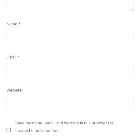
Name
*
Email
*
Website
Save my name, email, and website in this browser for
the next time I comment.