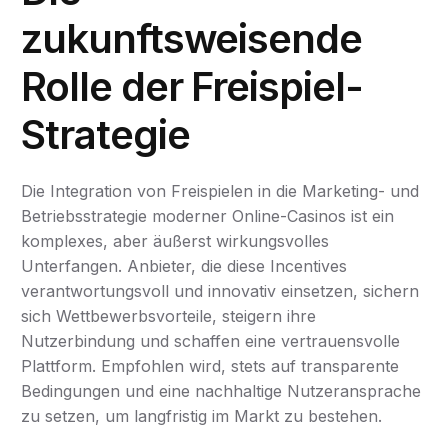
zukunftsweisende
Rolle der Freispiel-
Strategie
Die Integration von Freispielen in die Marketing- und
Betriebsstrategie moderner Online-Casinos ist ein
komplexes, aber äußerst wirkungsvolles
Unterfangen. Anbieter, die diese Incentives
verantwortungsvoll und innovativ einsetzen, sichern
sich Wettbewerbsvorteile, steigern ihre
Nutzerbindung und schaffen eine vertrauensvolle
Plattform. Empfohlen wird, stets auf transparente
Bedingungen und eine nachhaltige Nutzeransprache
zu setzen, um langfristig im Markt zu bestehen.