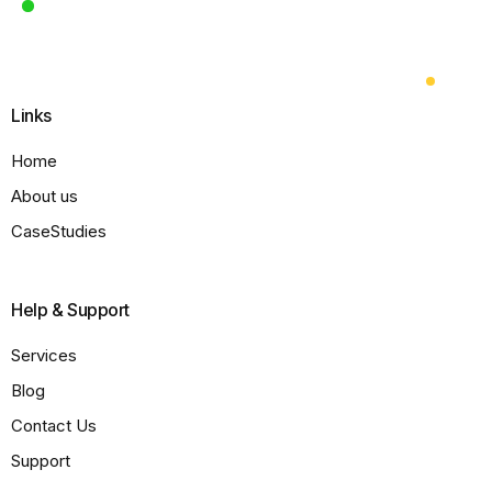
Links
Home
About us
CaseStudies
Help & Support
Services
Blog
Contact Us
Support