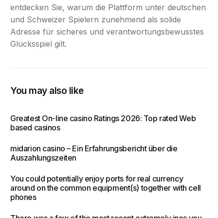
entdecken Sie, warum die Plattform unter deutschen
und Schweizer Spielern zunehmend als solide
Adresse für sicheres und verantwortungsbewusstes
Glücksspiel gilt.
You may also like
Greatest On-line casino Ratings 2026: Top rated Web
based casinos
midarion casino – Ein Erfahrungsbericht über die
Auszahlungszeiten
You could potentially enjoy ports for real currency
around on the common equipment(s) together with cell
phones