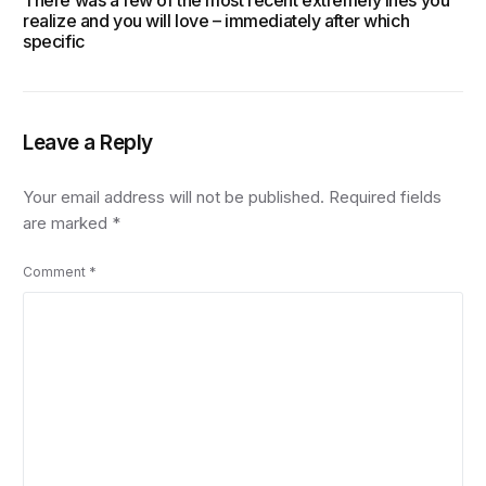
There was a few of the most recent extremely ines you
realize and you will love – immediately after which
specific
Leave a Reply
Your email address will not be published.
Required fields
are marked
*
Comment
*