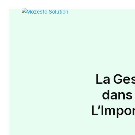
La Ge
dans 
L’Impo