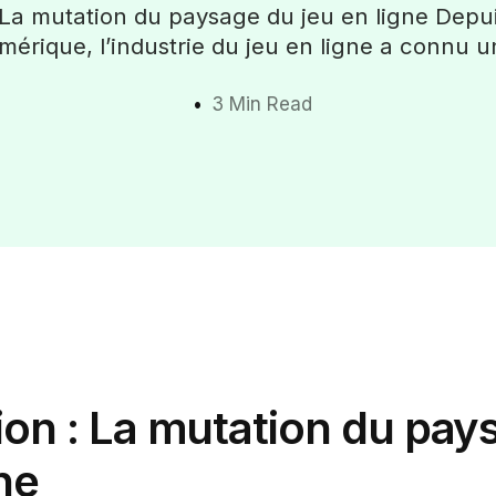
: La mutation du paysage du jeu en ligne Depu
mérique, l’industrie du jeu en ligne a connu u
3 Min Read
ion : La mutation du pay
ne