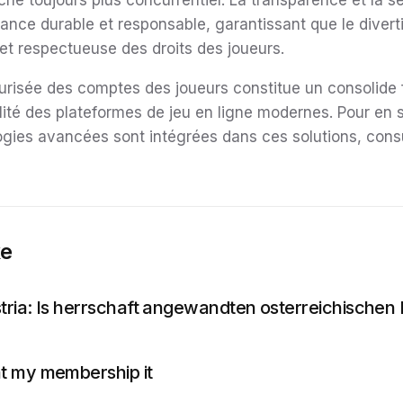
hé toujours plus concurrentiel. La transparence et la séc
ssance durable et responsable, garantissant que le diver
 et respectueuse des droits des joueurs.
urisée des comptes des joueurs constitue un consolide 
ilité des plateformes de jeu en ligne modernes. Pour en s
gies avancées sont intégrées dans ces solutions, consu
ke
tria: Is herrschaft angewandten osterreichischen 
t my membership it