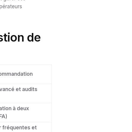
opérateurs
stion de
ommandation
vancé et audits
ation à deux
FA)
r fréquentes et