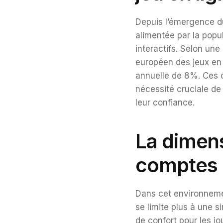
Depuis l’émergence du
alimentée par la popul
interactifs. Selon un
européen des jeux en 
annuelle de 8%. Ces ch
nécessité cruciale de 
leur confiance.
La dimens
comptes :
Dans cet environnemen
se limite plus à une s
de confort pour les jo