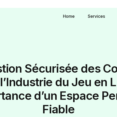
Home
Services
stion Sécurisée des C
l’Industrie du Jeu en L
rtance d’un Espace Pe
Fiable