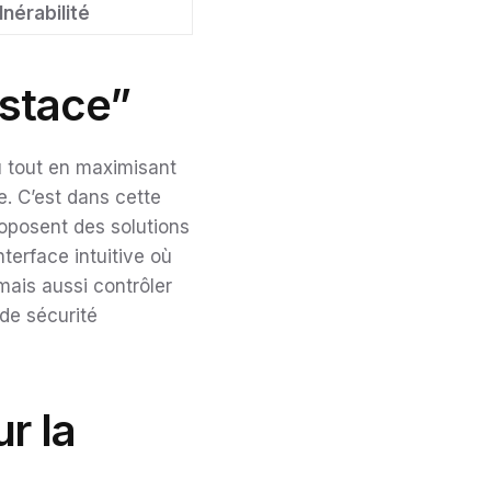
lnérabilité
estace”
au tout en maximisant
e. C’est dans cette
oposent des solutions
terface intuitive où
mais aussi contrôler
 de sécurité
r la