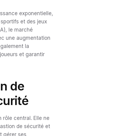
issance exponentielle,
sportifs et des jeux
BA), le marché
vec une augmentation
 également la
joueurs et garantir
on de
urité
rôle central. Elle ne
bastion de sécurité et
ut gérer ses