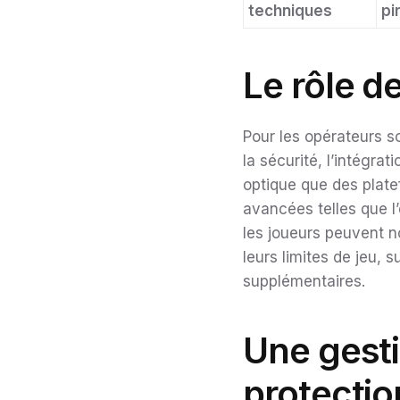
techniques
pi
Le rôle d
Pour les opérateurs s
la sécurité, l’intégra
optique que des pla
avancées telles que l
les joueurs peuvent n
leurs limites de jeu, 
supplémentaires.
Une gesti
protectio