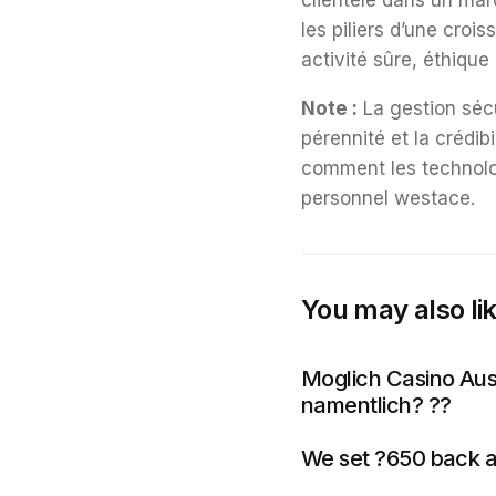
clientèle dans un marc
les piliers d’une croi
activité sûre, éthique
Note :
La gestion séc
pérennité et la crédib
comment les technolo
personnel westace.
You may also li
Moglich Casino Aus
namentlich? ??
We set ?650 back a