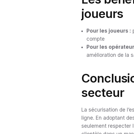
joueurs
Pour les joueurs :
p
compte
Pour les opérateur
amélioration de la s
Conclusio
secteur
La sécurisation de l’e
ligne. En adoptant d
seulement respecter l