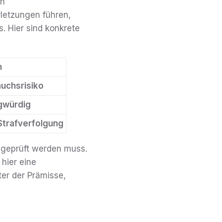
on
letzungen führen,
 Hier sind konkrete
n
uchsrisiko
agwürdig
Strafverfolgung
h geprüft werden muss.
 hier eine
ter der Prämisse,