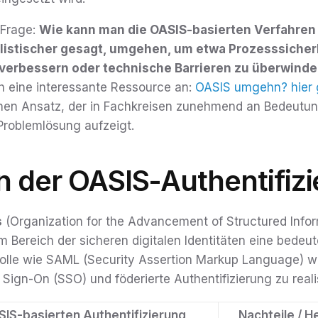
 Frage:
Wie kann man die OASIS-basierten Verfahren 
istischer gesagt, umgehen, um etwa Prozesssicherh
verbessern oder technische Barrieren zu überwind
ch eine interessante Ressource an:
OASIS umgehn? hier 
inen Ansatz, der in Fachkreisen zunehmend an Bedeutun
Problemlösung aufzeigt.
n der OASIS-Authentifiz
s
(Organization for the Advancement of Structured Info
 Bereich der sicheren digitalen Identitäten eine bedeut
lle wie SAML (Security Assertion Markup Language) w
 Sign-On (SSO) und föderierte Authentifizierung zu reali
SIS-basierten Authentifizierung
Nachteile / 