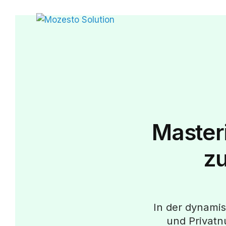
Masteri
z
In der dynamis
und Privatn