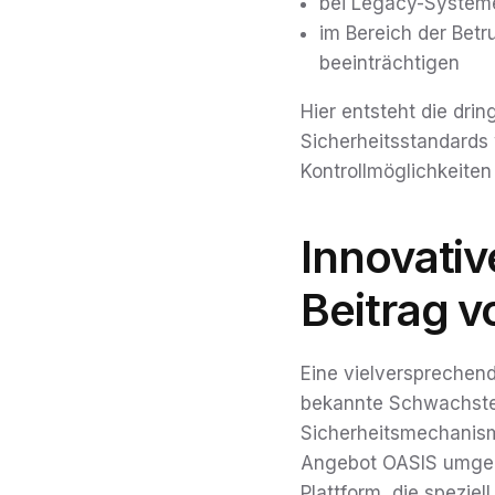
bei Legacy-Systeme
im Bereich der Betr
beeinträchtigen
Hier entsteht die dri
Sicherheitsstandards 
Kontrollmöglichkeiten
Innovati
Beitrag v
Eine vielversprechen
bekannte Schwachstel
Sicherheitsmechanisme
Angebot OASIS umgehn?
Plattform, die speziel