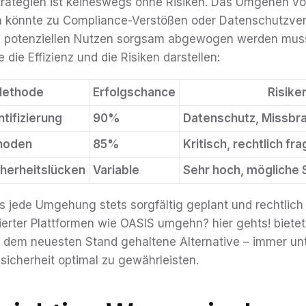
Strategien ist keineswegs ohne Risiken. Das Umgehen v
en könnte zu Compliance-Verstößen oder Datenschutzver
 potenziellen Nutzen sorgsam abgewogen werden muss.
 die Effizienz und die Risiken darstellen:
 Methode
Erfolgschance
Risike
tifizierung
90%
Datenschutz, Missbra
hoden
85%
Kritisch, rechtlich fr
herheitslücken
Variable
Sehr hoch, mögliche 
ss jede Umgehung stets sorgfältig geplant und rechtlic
ierter Plattformen wie OASIS umgehn? hier gehts! bietet
auf dem neuesten Stand gehaltene Alternative – immer un
sicherheit optimal zu gewährleisten.