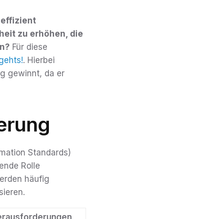
effizient
eit zu erhöhen, die
en?
Für diese
gehts!
. Hierbei
g gewinnt, da er
ierung
rmation Standards)
ende Rolle
erden häufig
sieren.
Herausforderungen