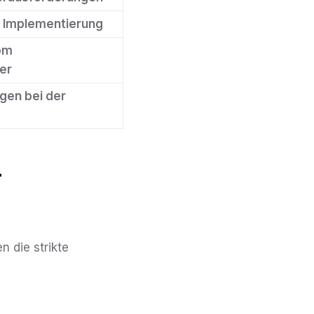
r Implementierung
om
ter
gen bei der
-
n die strikte